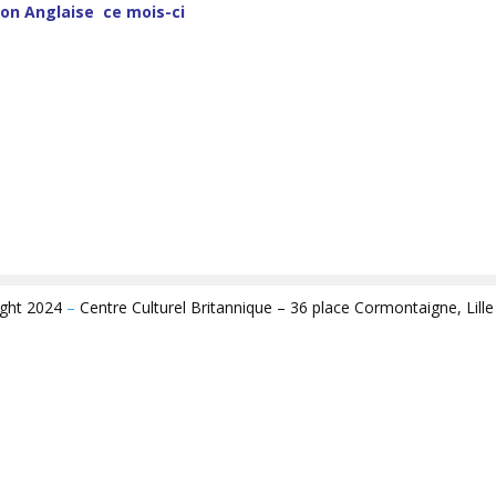
ion
Anglaise
ce mois-ci
ight 2024
–
Centre Culturel Britannique – 36 place Cormontaigne, Lill