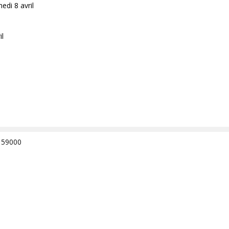
di 8 avril
il
e 59000