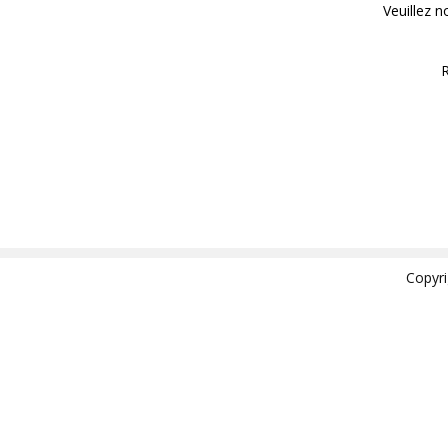
Veuillez 
R
Copyr