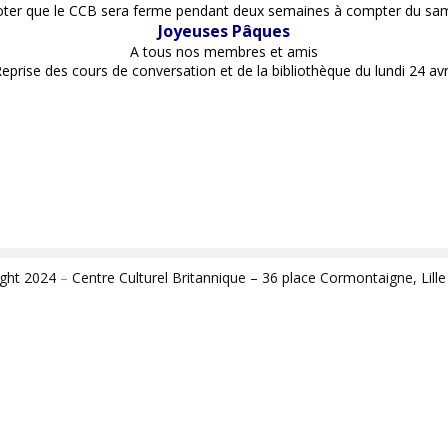
noter que le CCB sera ferme pendant deux semaines à compter du same
Joyeuses
P
â
ques
A tous nos membres et amis
eprise des cours de conversation et de la bibliothèque du lundi
24 avr
ight 2024
–
Centre Culturel Britannique – 36 place Cormontaigne, Lill